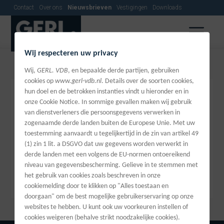
Contact
Over ons
Nieuwsbrieven
Vestigingen
Downloads
Wij respecteren uw privacy
Wij,
GERL. VDB
, en bepaalde derde partijen, gebruiken
cookies op
www.gerl-vdb.nl
. Details over de soorten cookies,
hun doel en de betrokken instanties vindt u hieronder en in
onze Cookie Notice. In sommige gevallen maken wij gebruik
Nieuwsbrieven
van dienstverleners die persoonsgegevens verwerken in
zogenaamde derde landen buiten de Europese Unie. Met uw
Hier kunt u zich abboneren op onze maandelijkse
toestemming aanvaardt u tegelijkertijd in de zin van artikel 49
(1) zin 1 lit. a DSGVO dat uw gegevens worden verwerkt in
nieuwsbrief, blijf op de hoogte van onze nieuwe
derde landen met een volgens de EU-normen ontoereikend
producten en innovaties op tandheelkundig gebied.
niveau van gegevensbescherming. Gelieve in te stemmen met
het gebruik van cookies zoals beschreven in onze
cookiemelding door te klikken op "Alles toestaan en
doorgaan" om de best mogelijke gebruikerservaring op onze
websites te hebben. U kunt ook uw voorkeuren instellen of
cookies weigeren (behalve strikt noodzakelijke cookies).