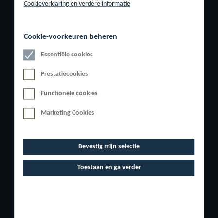
Cookieverklaring en verdere informatie
CONTACT
Cookie-voorkeuren beheren
Onze showroom is
Telefonisch zijn wij
Essentiële cookies
op werkdagen
bereikbaar van
Prestatiecookies
geopend van 08.00
08.00 tot 12.30 uur
uur tot 17.00 uur.
en van 13.00 tot
Functionele cookies
17.00 u.
Marketing Cookies
(bij voorkeur op
Ons
afspraak).
telefoonnummer is
Bevestig mijn selectie
0486 – 473719
Toestaan en ga verder
info@gerl-dental.nl
Adres: