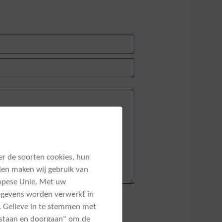
ver de soorten cookies, hun
llen maken wij gebruik van
opese Unie. Met uw
 gegevens worden verwerkt in
 Gelieve in te stemmen met
oestaan en doorgaan" om de