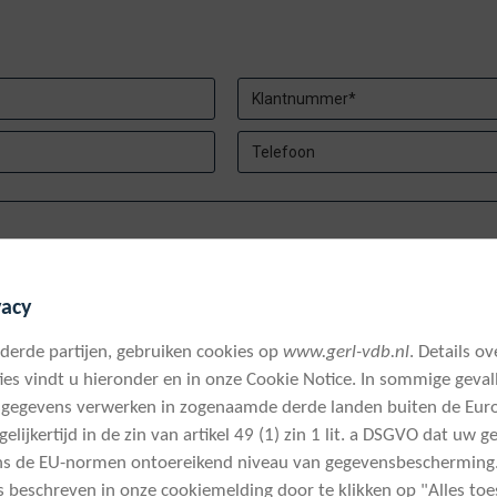
vacy
 derde partijen, gebruiken cookies op
www.gerl-vdb.nl
. Details o
ies vindt u hieronder en in onze Cookie Notice. In sommige geva
nsgegevens verwerken in zogenaamde derde landen buiten de Eur
lijkertijd in de zin van artikel 49 (1) zin 1 lit. a DSGVO dat uw
ns de EU-normen ontoereikend niveau van gegevensbescherming.
ls beschreven in onze cookiemelding door te klikken op "Alles t