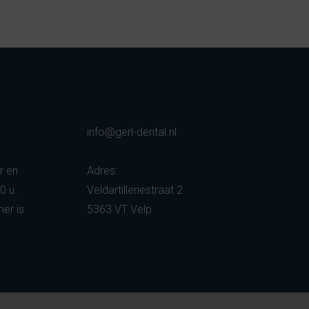
j
info@gerl-dental.nl
r en
Adres:
0 u.
Veldartilleriestraat 2
er is
5363 VT Velp