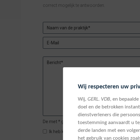
correct mogelijk te antwoorden.
Wij respecteren uw pri
Wij,
GERL. VDB
, en bepaalde
doel en de betrokken instant
dienstverleners die persoo
De met * gemarkeerde velden zijn verplicht.
toestemming aanvaardt u tege
derde landen met een volge
Ik heb kennis genomen van het privacybeleid.
het gebruik van cookies zoa