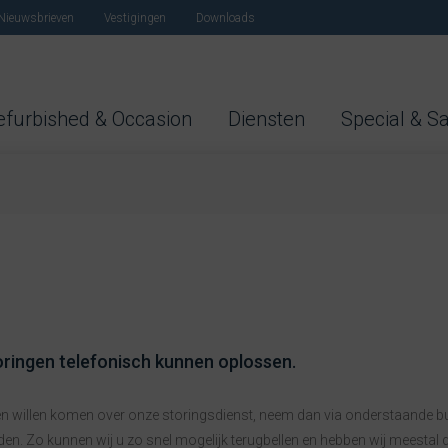
Nieuwsbrieven
Vestigingen
Downloads
efurbished & Occasion
Diensten
Special & S
toringen telefonisch kunnen oplossen.
n willen komen over onze storingsdienst, neem dan via onderstaande bu
elden. Zo kunnen wij u zo snel mogelijk terugbellen en hebben wij meestal